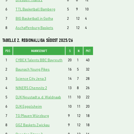
6
TTL Basketball Bamberg
5
9
10
7
BIG Basketball in Gotha
2
12
4
8
Aschaffenburg Baskets
2
12
4
TABELLE 2. REGIONALLIGA SÜDOST 2025/26
POS
MANNSCHAFT
S
N
PKT
1
CYBEX Talents BBC Bayreuth
20
1
40
2
Baunach Young Pikes
16
5
32
3
Science City Jena 3
14
7
28
4
NINERS Chemnitz 2
13
8
26
5
DJK Neustadt a. d. Waldnaab
11
10
22
6
DJK Eggolsheim
10
11
20
7
TG Pfauen Würzburg
9
12
18
8
GGZ Baskets Zwickau
9
12
18