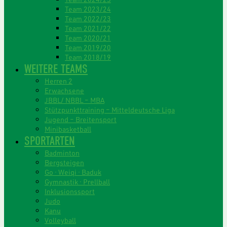
Team 2023/24
Team 2022/23
Team 2021/22
Team 2020/21
Team 2019/20
Team 2018/19
WEITERE TEAMS
Herren 2
Erwachsene
JBBL/ NBBL – MBA
Stützpunkttraining – Mitteldeutsche Liga
Jugend – Breitensport
Minibasketball
SPORTARTEN
Badminton
Bergsteigen
Go · Weiqi · Baduk
Gymnastik · Prellball
Inklusionssport
Judo
Kanu
Volleyball