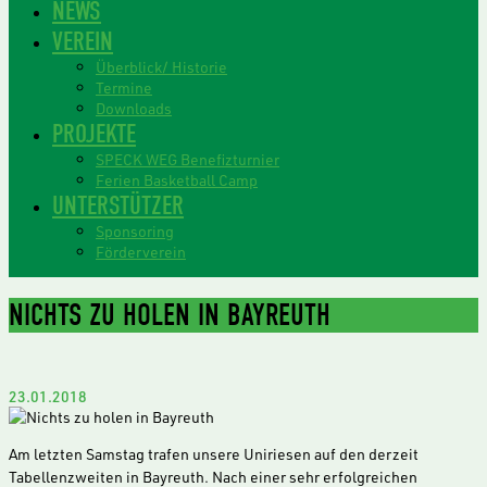
NEWS
VEREIN
Überblick/ Historie
Termine
Downloads
PROJEKTE
SPECK WEG Benefizturnier
Ferien Basketball Camp
UNTERSTÜTZER
Sponsoring
Förderverein
NICHTS ZU HOLEN IN BAYREUTH
23.01.2018
Am letzten Samstag trafen unsere Uniriesen auf den derzeit
Tabellenzweiten in Bayreuth. Nach einer sehr erfolgreichen