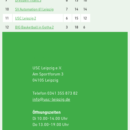
9
Dresden Titans 3
8
13
16
10
SV Automation 61 Leipzig
7
14
14
11
USC Leipzig 2
6
15
12
12
BIG Basketball in Gotha 2
3
18
6
GESCHÄFTSSTELLE
USC Leipzig e.V.
Am Sportforum 3
04105 Leipzig
Telefon 0341 355 873 82
info@usc-leipzig.de
Öffnungszeiten
Di 10.00-14.00 Uhr
Do 13.00-19.00 Uhr