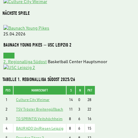
NÄCHSTE SPIELE
25.04.2026
BAUNACH YOUNG PIKES — USC LEIPZIG 2
15:00
2. Regionalliga Südost
Basketball Center Hauptsmoor
TABELLE 1. REGIONALLIGA SÜDOST 2025/26
POS
MANNSCHAFT
S
N
PKT
1
Culture City Weimar
14
0
28
2
TSV Tröster Breitengüßbach
11
3
22
3
TG SPRINTIS Veitshöchheim
8
6
16
4
BAURADO UniRiesen Leipzig
8
6
15
5
Dresden Titans 2
6
8
12