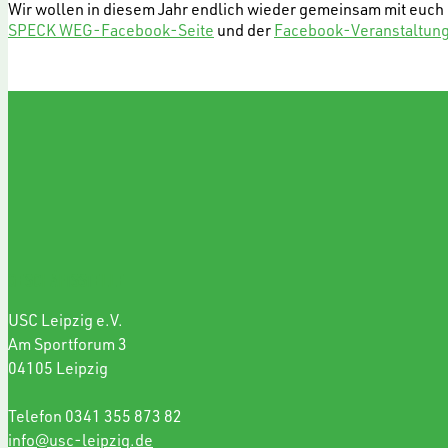
Wir wollen in diesem Jahr endlich wieder gemeinsam mit euch
SPECK WEG-Facebook-Seite
und der
Facebook-Veranstaltun
GESCHÄFTSSTELLE
USC Leipzig e.V.
Am Sportforum 3
04105 Leipzig
Telefon 0341 355 873 82
info@usc-leipzig.de