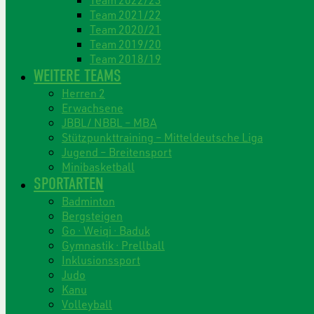
Team 2021/22
Team 2020/21
Team 2019/20
Team 2018/19
WEITERE TEAMS
Herren 2
Erwachsene
JBBL/ NBBL – MBA
Stützpunkttraining – Mitteldeutsche Liga
Jugend – Breitensport
Minibasketball
SPORTARTEN
Badminton
Bergsteigen
Go · Weiqi · Baduk
Gymnastik · Prellball
Inklusionssport
Judo
Kanu
Volleyball