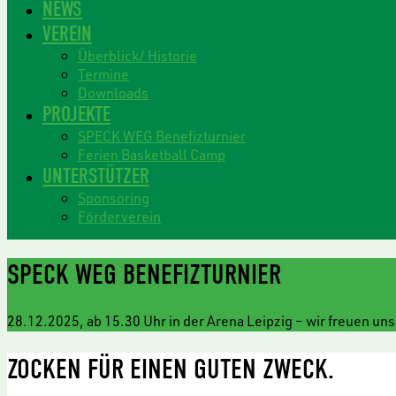
NEWS
VEREIN
Überblick/ Historie
Termine
Downloads
PROJEKTE
SPECK WEG Benefizturnier
Ferien Basketball Camp
UNTERSTÜTZER
Sponsoring
Förderverein
SPECK WEG BENEFIZTURNIER
28.12.2025, ab 15.30 Uhr in der Arena Leipzig – wir freuen uns
ZOCKEN FÜR EINEN GUTEN ZWECK.