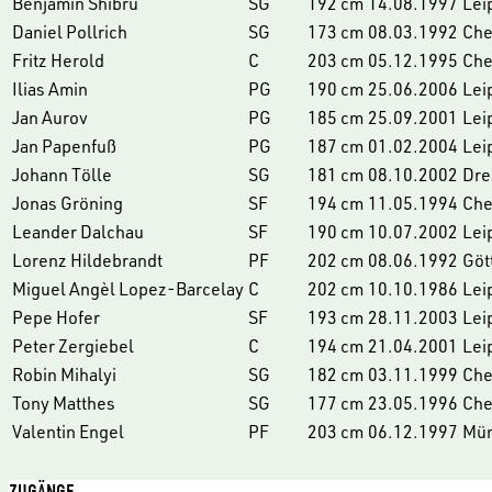
Benjamin Shibru
SG
192 cm
14.08.1997
Lei
Daniel Pollrich
SG
173 cm
08.03.1992
Che
Fritz Herold
C
203 cm
05.12.1995
Che
Ilias Amin
PG
190 cm
25.06.2006
Lei
Jan Aurov
PG
185 cm
25.09.2001
Lei
Jan Papenfuß
PG
187 cm
01.02.2004
Lei
Johann Tölle
SG
181 cm
08.10.2002
Dre
Jonas Gröning
SF
194 cm
11.05.1994
Che
Leander Dalchau
SF
190 cm
10.07.2002
Lei
Lorenz Hildebrandt
PF
202 cm
08.06.1992
Göt
Miguel Angèl Lopez-Barcelay
C
202 cm
10.10.1986
Lei
Pepe Hofer
SF
193 cm
28.11.2003
Lei
Peter Zergiebel
C
194 cm
21.04.2001
Lei
Robin Mihalyi
SG
182 cm
03.11.1999
Che
Tony Matthes
SG
177 cm
23.05.1996
Che
Valentin Engel
PF
203 cm
06.12.1997
Mü
ZUGÄNGE