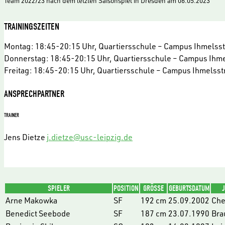
Team 2022/23 nach dem letzten Saisonspiel in Dresden am 06.05.2023
TRAININGSZEITEN
Montag: 18:45-20:15 Uhr, Quartiersschule – Campus Ihmelss
Donnerstag: 18:45-20:15 Uhr, Quartiersschule – Campus Ihm
Freitag: 18:45-20:15 Uhr, Quartiersschule – Campus Ihmelsst
ANSPRECHPARTNER
TRAINER
Jens Dietze
j.dietze@usc-leipzig.de
SPIELER
POSITION
GRÖSSE
GEBURTSDATUM
Arne Makowka
SF
192 cm
25.09.2002
Che
Benedict Seebode
SF
187 cm
23.07.1990
Bra