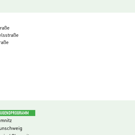
traße
elsstraße
raße
JUGENDPROGRAMM
mnitz
unschweig