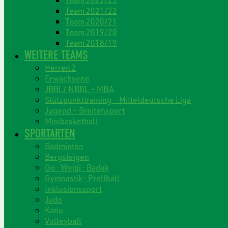
Team 2021/22
Team 2020/21
Team 2019/20
Team 2018/19
WEITERE TEAMS
Herren 2
Erwachsene
JBBL/ NBBL – MBA
Stützpunkttraining – Mitteldeutsche Liga
Jugend – Breitensport
Minibasketball
SPORTARTEN
Badminton
Bergsteigen
Go · Weiqi · Baduk
Gymnastik · Prellball
Inklusionssport
Judo
Kanu
Volleyball