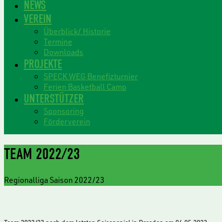
NEWS
VEREIN
Überblick/ Historie
Termine
Downloads
PROJEKTE
SPECK WEG Benefizturnier
Ferien Basketball Camp
UNTERSTÜTZER
Sponsoring
Förderverein
TEAM 2022/23
Regionalliga Saison 2022/23