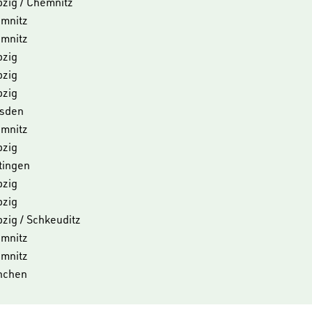
pzig / Chemnitz
mnitz
mnitz
pzig
pzig
pzig
sden
mnitz
pzig
tingen
pzig
pzig
pzig / Schkeuditz
mnitz
mnitz
nchen