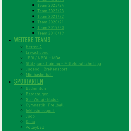
Team 2023/24
Team 2022/23
Team 2021/22
Team 2020/21
Team 2019/20
Team 2018/19
WEITERE TEAMS
Herren 2
Erwachsene
JBBL/ NBBL – MBA
Stützpunkttraining – Mitteldeutsche Liga
Jugend – Breitensport
Minibasketball
SPORTARTEN
Badminton
Bergsteigen
Go · Weiqi · Baduk
Gymnastik · Prellball
Inklusionssport
Judo
Kanu
Volleyball