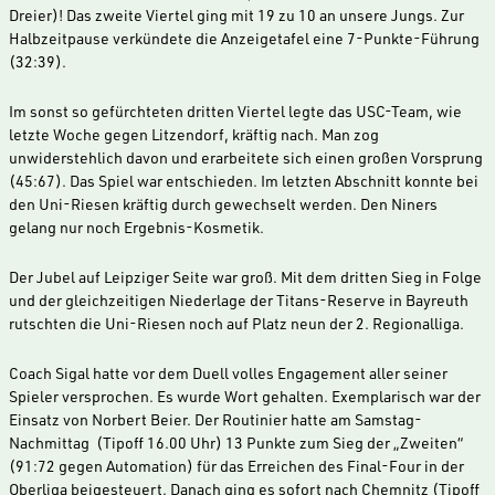
Dreier)! Das zweite Viertel ging mit 19 zu 10 an unsere Jungs. Zur
Halbzeitpause verkündete die Anzeigetafel eine 7-Punkte-Führung
(32:39).
Im sonst so gefürchteten dritten Viertel legte das USC-Team, wie
letzte Woche gegen Litzendorf, kräftig nach. Man zog
unwiderstehlich davon und erarbeitete sich einen großen Vorsprung
(45:67). Das Spiel war entschieden. Im letzten Abschnitt konnte bei
den Uni-Riesen kräftig durch gewechselt werden. Den Niners
gelang nur noch Ergebnis-Kosmetik.
Der Jubel auf Leipziger Seite war groß. Mit dem dritten Sieg in Folge
und der gleichzeitigen Niederlage der Titans-Reserve in Bayreuth
rutschten die Uni-Riesen noch auf Platz neun der 2. Regionalliga.
Coach Sigal hatte vor dem Duell volles Engagement aller seiner
Spieler versprochen. Es wurde Wort gehalten. Exemplarisch war der
Einsatz von Norbert Beier. Der Routinier hatte am Samstag-
Nachmittag (Tipoff 16.00 Uhr) 13 Punkte zum Sieg der „Zweiten“
(91:72 gegen Automation) für das Erreichen des Final-Four in der
Oberliga beigesteuert. Danach ging es sofort nach Chemnitz (Tipoff