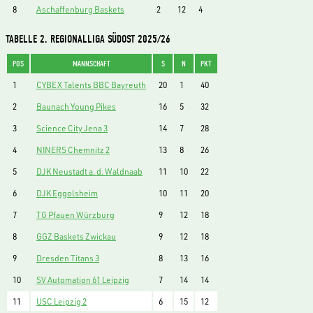
8
Aschaffenburg Baskets
2
12
4
TABELLE 2. REGIONALLIGA SÜDOST 2025/26
POS
MANNSCHAFT
S
N
PKT
1
CYBEX Talents BBC Bayreuth
20
1
40
2
Baunach Young Pikes
16
5
32
3
Science City Jena 3
14
7
28
4
NINERS Chemnitz 2
13
8
26
5
DJK Neustadt a. d. Waldnaab
11
10
22
6
DJK Eggolsheim
10
11
20
7
TG Pfauen Würzburg
9
12
18
8
GGZ Baskets Zwickau
9
12
18
9
Dresden Titans 3
8
13
16
10
SV Automation 61 Leipzig
7
14
14
11
USC Leipzig 2
6
15
12