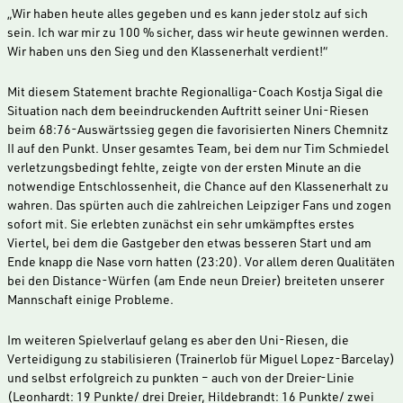
„Wir haben heute alles gegeben und es kann jeder stolz auf sich
sein. Ich war mir zu 100 % sicher, dass wir heute gewinnen werden.
Wir haben uns den Sieg und den Klassenerhalt verdient!“
Mit diesem Statement brachte Regionalliga-Coach Kostja Sigal die
Situation nach dem beeindruckenden Auftritt seiner Uni-Riesen
beim 68:76-Auswärtssieg gegen die favorisierten Niners Chemnitz
II auf den Punkt. Unser gesamtes Team, bei dem nur Tim Schmiedel
verletzungsbedingt fehlte, zeigte von der ersten Minute an die
notwendige Entschlossenheit, die Chance auf den Klassenerhalt zu
wahren. Das spürten auch die zahlreichen Leipziger Fans und zogen
sofort mit. Sie erlebten zunächst ein sehr umkämpftes erstes
Viertel, bei dem die Gastgeber den etwas besseren Start und am
Ende knapp die Nase vorn hatten (23:20). Vor allem deren Qualitäten
bei den Distance-Würfen (am Ende neun Dreier) breiteten unserer
Mannschaft einige Probleme.
Im weiteren Spielverlauf gelang es aber den Uni-Riesen, die
Verteidigung zu stabilisieren (Trainerlob für Miguel Lopez-Barcelay)
und selbst erfolgreich zu punkten – auch von der Dreier-Linie
(Leonhardt: 19 Punkte/ drei Dreier, Hildebrandt: 16 Punkte/ zwei