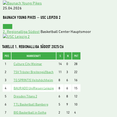
25.04.2026
BAUNACH YOUNG PIKES — USC LEIPZIG 2
15:00
2. Regionalliga Südost
Basketball Center Hauptsmoor
TABELLE 1. REGIONALLIGA SÜDOST 2025/26
POS
MANNSCHAFT
S
N
PKT
1
Culture City Weimar
14
0
28
2
TSV Tröster Breitengüßbach
11
3
22
3
TG SPRINTIS Veitshöchheim
8
6
16
4
BAURADO UniRiesen Leipzig
8
6
15
5
Dresden Titans 2
6
8
12
6
TTL Basketball Bamberg
5
9
10
7
BIG Basketball in Gotha
2
12
4