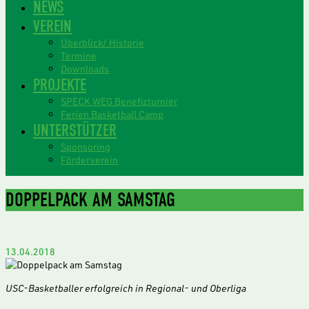
NEWS
VEREIN
Überblick/ Historie
Termine
Downloads
PROJEKTE
SPECK WEG Benefizturnier
Ferien Basketball Camp
UNTERSTÜTZER
Sponsoring
Förderverein
DOPPELPACK AM SAMSTAG
13.04.2018
USC-Basketballer erfolgreich in Regional- und Oberliga