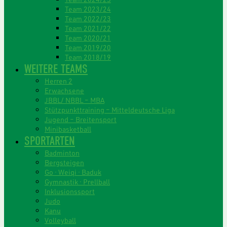
Team 2023/24
Team 2022/23
Team 2021/22
Team 2020/21
Team 2019/20
Team 2018/19
WEITERE TEAMS
Herren 2
Erwachsene
JBBL/ NBBL – MBA
Stützpunkttraining – Mitteldeutsche Liga
Jugend – Breitensport
Minibasketball
SPORTARTEN
Badminton
Bergsteigen
Go · Weiqi · Baduk
Gymnastik · Prellball
Inklusionssport
Judo
Kanu
Volleyball