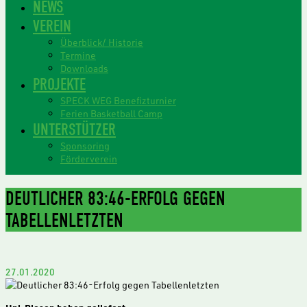
NEWS
VEREIN
Überblick/ Historie
Termine
Downloads
PROJEKTE
SPECK WEG Benefizturnier
Ferien Basketball Camp
UNTERSTÜTZER
Sponsoring
Förderverein
DEUTLICHER 83:46-ERFOLG GEGEN
TABELLENLETZTEN
27.01.2020