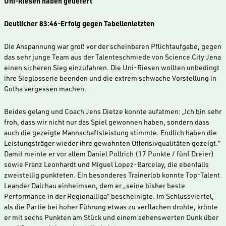
Uni-Riesen haben geliefert
Deutlicher 83:46-Erfolg gegen Tabellenletzten
Die Anspannung war groß vor der scheinbaren Pflichtaufgabe, gegen
das sehr junge Team aus der Talenteschmiede von Science City Jena
einen sicheren Sieg einzufahren. Die Uni-Riesen wollten unbedingt
ihre Sieglosserie beenden und die extrem schwache Vorstellung in
Gotha vergessen machen.
Beides gelang und Coach Jens Dietze konnte aufatmen: „Ich bin sehr
froh, dass wir nicht nur das Spiel gewonnen haben, sondern dass
auch die gezeigte Mannschaftsleistung stimmte. Endlich haben die
Leistungsträger wieder ihre gewohnten Offensivqualitäten gezeigt.“
Damit meinte er vor allem Daniel Pollrich (17 Punkte / fünf Dreier)
sowie Franz Leonhardt und Miguel Lopez-Barcelay, die ebenfalls
zweistellig punkteten. Ein besonderes Trainerlob konnte Top-Talent
Leander Dalchau einheimsen, dem er „seine bisher beste
Performance in der Regionalliga“ bescheinigte. Im Schlussviertel,
als die Partie bei hoher Führung etwas zu verflachen drohte, krönte
er mit sechs Punkten am Stück und einem sehenswerten Dunk über