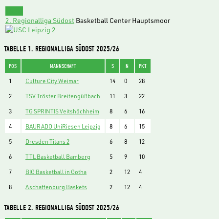
15:00
2. Regionalliga Südost
Basketball Center Hauptsmoor
TABELLE 1. REGIONALLIGA SÜDOST 2025/26
POS
MANNSCHAFT
S
N
PKT
1
Culture City Weimar
14
0
28
2
TSV Tröster Breitengüßbach
11
3
22
3
TG SPRINTIS Veitshöchheim
8
6
16
4
BAURADO UniRiesen Leipzig
8
6
15
5
Dresden Titans 2
6
8
12
6
TTL Basketball Bamberg
5
9
10
7
BIG Basketball in Gotha
2
12
4
8
Aschaffenburg Baskets
2
12
4
TABELLE 2. REGIONALLIGA SÜDOST 2025/26