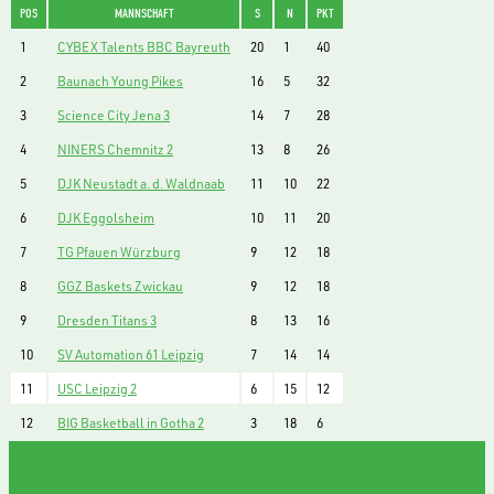
POS
MANNSCHAFT
S
N
PKT
1
CYBEX Talents BBC Bayreuth
20
1
40
2
Baunach Young Pikes
16
5
32
3
Science City Jena 3
14
7
28
4
NINERS Chemnitz 2
13
8
26
5
DJK Neustadt a. d. Waldnaab
11
10
22
6
DJK Eggolsheim
10
11
20
7
TG Pfauen Würzburg
9
12
18
8
GGZ Baskets Zwickau
9
12
18
9
Dresden Titans 3
8
13
16
10
SV Automation 61 Leipzig
7
14
14
11
USC Leipzig 2
6
15
12
12
BIG Basketball in Gotha 2
3
18
6