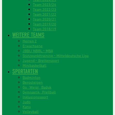
Team 2023/24
Team 2022/23
Team 2021/22
Team 2020/21
Team 2019/20
Team 2018/19
WEITERE TEAMS
Herren 2
Erwachsene
JBBL/ NBBL – MBA
Stützpunkttraining – Mitteldeutsche Liga
Jugend – Breitensport
Minibasketball
SPORTARTEN
Badminton
Bergsteigen
Go · Weiqi · Baduk
Gymnastik · Prellball
Inklusionssport
Judo
Kanu
Volleyball