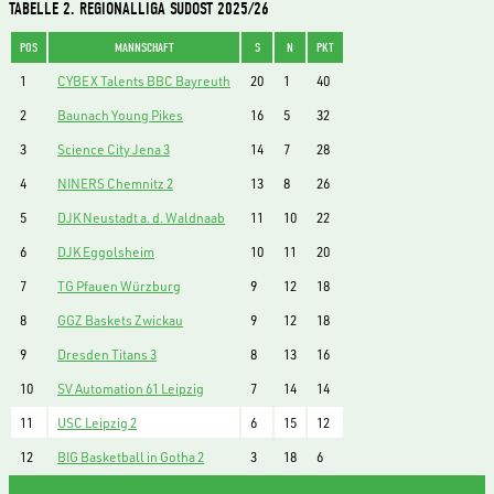
TABELLE 2. REGIONALLIGA SÜDOST 2025/26
POS
MANNSCHAFT
S
N
PKT
1
CYBEX Talents BBC Bayreuth
20
1
40
2
Baunach Young Pikes
16
5
32
3
Science City Jena 3
14
7
28
4
NINERS Chemnitz 2
13
8
26
5
DJK Neustadt a. d. Waldnaab
11
10
22
6
DJK Eggolsheim
10
11
20
7
TG Pfauen Würzburg
9
12
18
8
GGZ Baskets Zwickau
9
12
18
9
Dresden Titans 3
8
13
16
10
SV Automation 61 Leipzig
7
14
14
11
USC Leipzig 2
6
15
12
12
BIG Basketball in Gotha 2
3
18
6