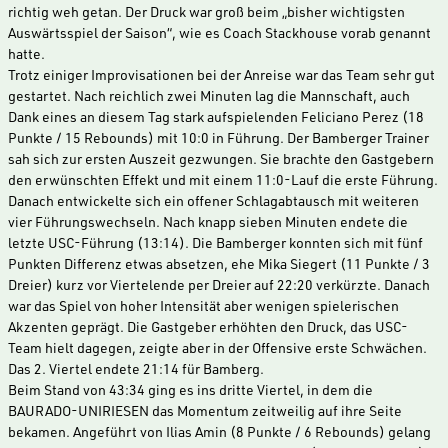
richtig weh getan. Der Druck war groß beim „bisher wichtigsten
Auswärtsspiel der Saison“, wie es Coach Stackhouse vorab genannt
hatte.
Trotz einiger Improvisationen bei der Anreise war das Team sehr gut
gestartet. Nach reichlich zwei Minuten lag die Mannschaft, auch
Dank eines an diesem Tag stark aufspielenden Feliciano Perez (18
Punkte / 15 Rebounds) mit 10:0 in Führung. Der Bamberger Trainer
sah sich zur ersten Auszeit gezwungen. Sie brachte den Gastgebern
den erwünschten Effekt und mit einem 11:0-Lauf die erste Führung.
Danach entwickelte sich ein offener Schlagabtausch mit weiteren
vier Führungswechseln. Nach knapp sieben Minuten endete die
letzte USC-Führung (13:14). Die Bamberger konnten sich mit fünf
Punkten Differenz etwas absetzen, ehe Mika Siegert (11 Punkte / 3
Dreier) kurz vor Viertelende per Dreier auf 22:20 verkürzte. Danach
war das Spiel von hoher Intensität aber wenigen spielerischen
Akzenten geprägt. Die Gastgeber erhöhten den Druck, das USC-
Team hielt dagegen, zeigte aber in der Offensive erste Schwächen.
Das 2. Viertel endete 21:14 für Bamberg.
Beim Stand von 43:34 ging es ins dritte Viertel, in dem die
BAURADO-UNIRIESEN das Momentum zeitweilig auf ihre Seite
bekamen. Angeführt von Ilias Amin (8 Punkte / 6 Rebounds) gelang