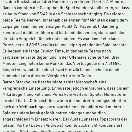
es, den Rückstand auf drei Punkte zu verkürzen (43:40, 7. Minute).
Danach konnten die Gastgeber ihr Spiel wieder stabilisieren, so dass
es beim Stand von 55:49 in den Schlussabschnitt ging. Da zeigten
beide Teams Nerven. Innerhalb der ersten fünf Minuten gelang dem
Leipziger Team nur ein einziger Punkt (S. Papenfuß). Bamberg
konnte auf 60:50 erhöhen und hätte mit diesem Ergebnis auch den
direkten Vergleich für sich entschieden. Es war dann Feleciano
Perez, der auf 60:55 verkürzte und Leipzig wieder ins Spiel brachte.
Es begann ein lange Crunch Time, in der beide Teams noch
verbissener verteidigten und in der Offensive scheiterten. Drei
Minuten lang fielen keine Punkte. Das Viertel gebar ein 7:8! Mika
Siegert verwandelte zuletzt zwei Freiwürfe und sicherte damit
zumindest den direkten Vergleich für sein Team.
Darren Stackhouse bescheinigte seiner Mannschaft eine
kämpferische Einstellung. Er musste jedoch einräumen, dass bis auf
Mika Siegert und Feliciano Perez kein weiterer Spieler Normalform
erreicht hatte. Offensichtlich waren die nur drei Trainingseinheiten
nach der Weihnachtspause unzureichend. Vor allem weil mehrere
Spieler zudem krank gefehlt hatten oder gesundheitlich
angeschlagen im Einsatz waren. Der Ausfall unseres Topscorers der
letzten Partie (Detwan Andrews) konnte auch nicht kompensiert
werden. „Wir haben die Chance auf eine sehr gute