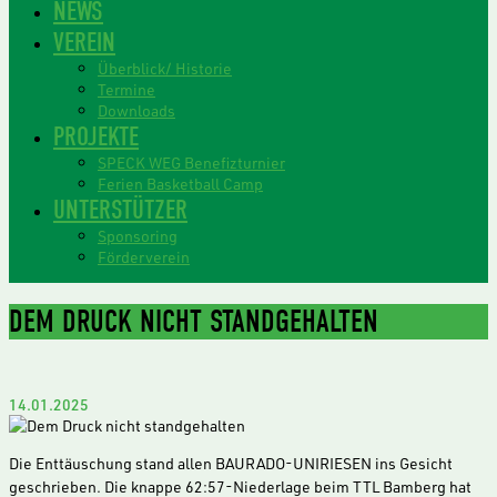
NEWS
VEREIN
Überblick/ Historie
Termine
Downloads
PROJEKTE
SPECK WEG Benefizturnier
Ferien Basketball Camp
UNTERSTÜTZER
Sponsoring
Förderverein
DEM DRUCK NICHT STANDGEHALTEN
14.01.2025
Die Enttäuschung stand allen BAURADO-UNIRIESEN ins Gesicht
geschrieben. Die knappe 62:57-Niederlage beim TTL Bamberg hat