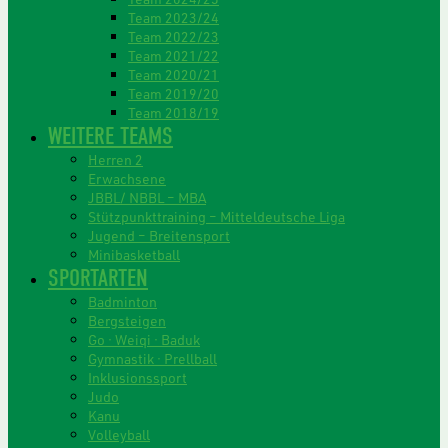
Team 2023/24
Team 2022/23
Team 2021/22
Team 2020/21
Team 2019/20
Team 2018/19
WEITERE TEAMS
Herren 2
Erwachsene
JBBL/ NBBL – MBA
Stützpunkttraining – Mitteldeutsche Liga
Jugend – Breitensport
Minibasketball
SPORTARTEN
Badminton
Bergsteigen
Go · Weiqi · Baduk
Gymnastik · Prellball
Inklusionssport
Judo
Kanu
Volleyball