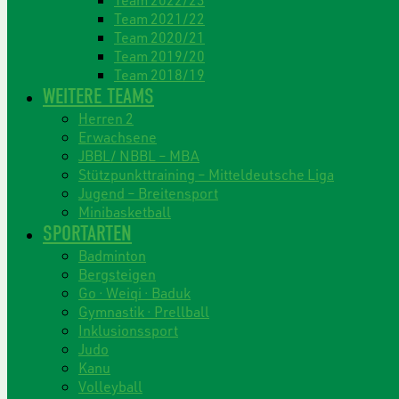
Team 2021/22
Team 2020/21
Team 2019/20
Team 2018/19
WEITERE TEAMS
Herren 2
Erwachsene
JBBL/ NBBL – MBA
Stützpunkttraining – Mitteldeutsche Liga
Jugend – Breitensport
Minibasketball
SPORTARTEN
Badminton
Bergsteigen
Go · Weiqi · Baduk
Gymnastik · Prellball
Inklusionssport
Judo
Kanu
Volleyball