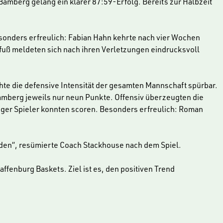
berg gelang ein klarer 87:59-Erfolg. Bereits zur Halbzeit
sonders erfreulich: Fabian Hahn kehrte nach vier Wochen
nfuß meldeten sich nach ihren Verletzungen eindrucksvoll
hte die defensive Intensität der gesamten Mannschaft spürbar.
Bamberg jeweils nur neun Punkte. Offensiv überzeugten die
ziger Spieler konnten scoren. Besonders erfreulich: Roman
rden“, resümierte Coach Stackhouse nach dem Spiel.
fenburg Baskets. Ziel ist es, den positiven Trend