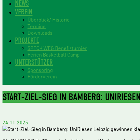
NEWS
VEREIN
Überblick/ Historie
Termine
Downloads
PROJEKTE
SPECK WEG Benefizturnier
Ferien Basketball Camp
UNTERSTÜTZER
Sponsoring
Förderverein
START-ZIEL-SIEG IN BAMBERG: UNIRIESE
24.11.2025