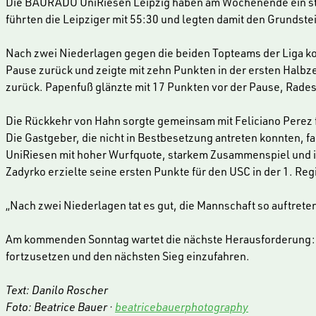
Die BAURADO UniRiesen Leipzig haben am Wochenende ein star
führten die Leipziger mit 55:30 und legten damit den Grundstei
Nach zwei Niederlagen gegen die beiden Topteams der Liga ko
Pause zurück und zeigte mit zehn Punkten in der ersten Halbz
zurück. Papenfuß glänzte mit 17 Punkten vor der Pause, Radest
Die Rückkehr von Hahn sorgte gemeinsam mit Feliciano Perez f
Die Gastgeber, die nicht in Bestbesetzung antreten konnten, 
UniRiesen mit hoher Wurfquote, starkem Zusammenspiel und ins
Zadyrko erzielte seine ersten Punkte für den USC in der 1. Reg
„Nach zwei Niederlagen tat es gut, die Mannschaft so auftret
Am kommenden Sonntag wartet die nächste Herausforderung: Um 
fortzusetzen und den nächsten Sieg einzufahren.
Text: Danilo Roscher
Foto: Beatrice Bauer ·
beatricebauerphotography