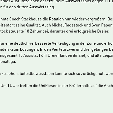
kes Ausrufezeichen gesetzt: Beim Auswärtsspiel gegen TTL Bam
n für den dritten Auswärtssieg.
nnte Coach Stackhouse die Rotation nun wieder vergrößern. Be
eit sofort seine Qualität. Auch Michel Radestock und Sven Pape
ock steuerte 18 Zähler bei, darunter drei erfolgreiche Dreier.
ür eine deutlich verbesserte Verteidigung in der Zone und erhö
fanden kaum Lösungen: In den Vierteln zwei und drei gelangen 
gesamt 15 Assists. Fünf Dreier fanden ihr Ziel, und alle Leip
ionalliga.
en zu sehen. Selbstbewusstsein konnte sich so zurückgeholt we
14 Uhr treffen die UniRiesen in der Brüderhalle auf die Aschaf