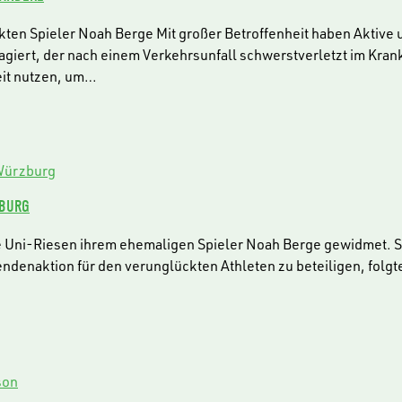
n Spieler Noah Berge Mit großer Betroffenheit haben Aktive un
agiert, der nach einem Verkehrsunfall schwerstverletzt im Kra
eit nutzen, um…
ZBURG
e Uni-Riesen ihrem ehemaligen Spieler Noah Berge gewidmet. Si
pendenaktion für den verunglückten Athleten zu beteiligen, fol