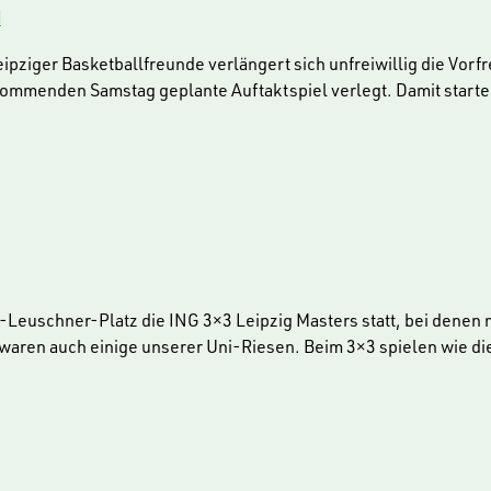
N
iger Basketballfreunde verlängert sich unfreiwillig die Vorfr
kommenden Samstag geplante Auftaktspiel verlegt. Damit starten
euschner-Platz die ING 3×3 Leipzig Masters statt, bei denen m
t waren auch einige unserer Uni-Riesen. Beim 3×3 spielen wie d