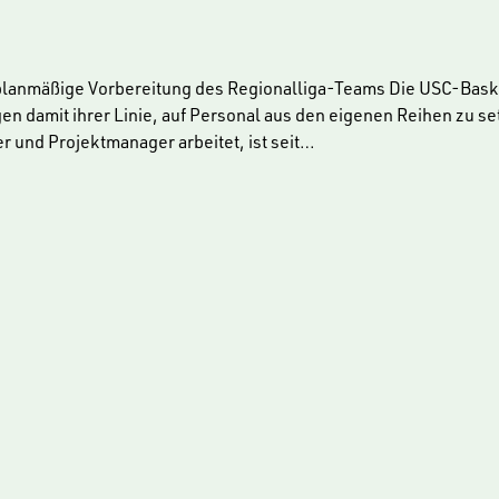
 planmäßige Vorbereitung des Regionalliga-Teams Die USC-Baske
gen damit ihrer Linie, auf Personal aus den eigenen Reihen zu s
r und Projektmanager arbeitet, ist seit…