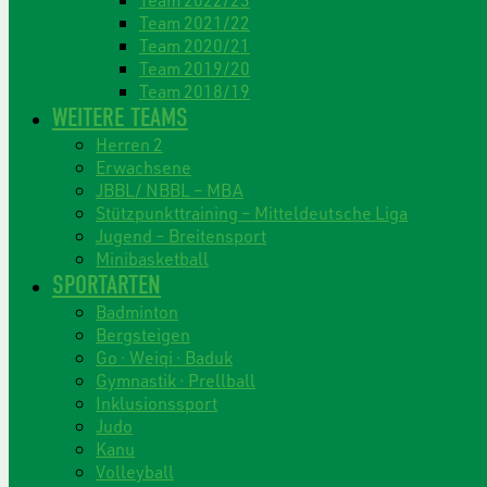
Team 2021/22
Team 2020/21
Team 2019/20
Team 2018/19
WEITERE TEAMS
Herren 2
Erwachsene
JBBL/ NBBL – MBA
Stützpunkttraining – Mitteldeutsche Liga
Jugend – Breitensport
Minibasketball
SPORTARTEN
Badminton
Bergsteigen
Go · Weiqi · Baduk
Gymnastik · Prellball
Inklusionssport
Judo
Kanu
Volleyball