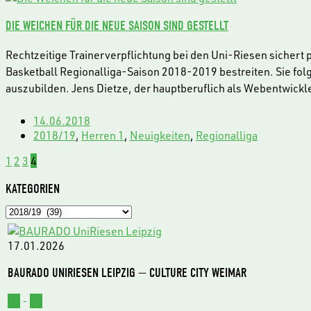
DIE WEICHEN FÜR DIE NEUE SAISON SIND GESTELLT
Rechtzeitige Trainerverpflichtung bei den Uni-Riesen sichert
Basketball Regionalliga-Saison 2018-2019 bestreiten. Sie fol
auszubilden. Jens Dietze, der hauptberuflich als Webentwickle
14.06.2018
2018/19
,
Herren 1
,
Neuigkeiten
,
Regionalliga
1
2
3
4
KATEGORIEN
Kategorien
17.01.2026
BAURADO UNIRIESEN LEIPZIG — CULTURE CITY WEIMAR
62
-
73