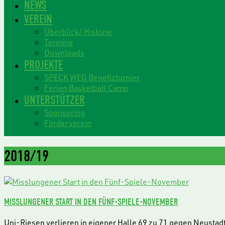
NEWS
VEREIN
Überblick/ Historie
Termine
Downloads
PROJEKTE
SPECK WEG Benefizturnier
Ferien Basketball Camp
UNTERSTÜTZER
Sponsoring
Förderverein
2018/19
MISSLUNGENER START IN DEN FÜNF-SPIELE-NOVEMBER
Uni-Riesen verlieren in eigener Halle 69 zu 71 gegen Neustad