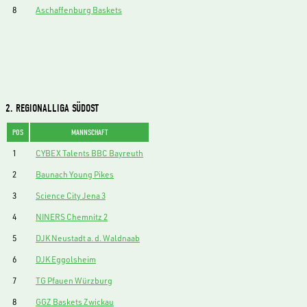
8
Aschaffenburg Baskets
2. REGIONALLIGA SÜDOST
POS
MANNSCHAFT
1
CYBEX Talents BBC Bayreuth
2
Baunach Young Pikes
3
Science City Jena 3
4
NINERS Chemnitz 2
5
DJK Neustadt a. d. Waldnaab
6
DJK Eggolsheim
7
TG Pfauen Würzburg
8
GGZ Baskets Zwickau