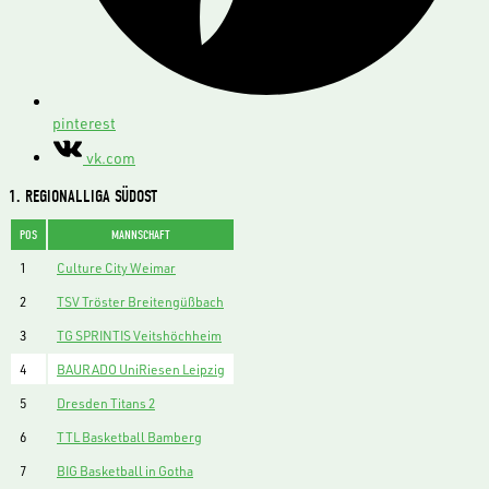
pinterest
vk.com
1. REGIONALLIGA SÜDOST
POS
MANNSCHAFT
1
Culture City Weimar
2
TSV Tröster Breitengüßbach
3
TG SPRINTIS Veitshöchheim
4
BAURADO UniRiesen Leipzig
5
Dresden Titans 2
6
TTL Basketball Bamberg
7
BIG Basketball in Gotha