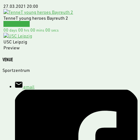
27.03.2021
20:00
TenneT young heroes Bayreuth 2
Abgebrochen
00
00
00
00
days
hrs
mins
secs
USC Leipzig
Preview
VENUE
Sportzentrum
email