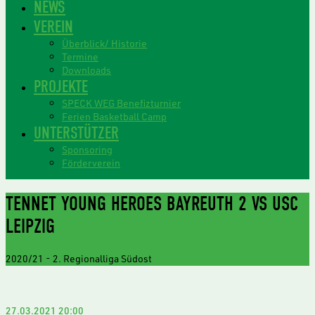
NEWS
VEREIN
Überblick/ Historie
Termine
Downloads
PROJEKTE
SPECK WEG Benefizturnier
Ferien Basketball Camp
UNTERSTÜTZER
Sponsoring
Förderverein
TENNET YOUNG HEROES BAYREUTH 2 VS USC
LEIPZIG
2020/21
-
2. Regionalliga Südost
27.03.2021
20:00