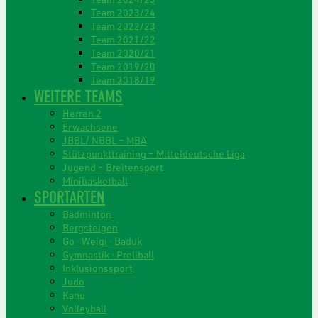
Team 2023/24
Team 2022/23
Team 2021/22
Team 2020/21
Team 2019/20
Team 2018/19
WEITERE TEAMS
Herren 2
Erwachsene
JBBL/ NBBL – MBA
Stützpunkttraining – Mitteldeutsche Liga
Jugend – Breitensport
Minibasketball
SPORTARTEN
Badminton
Bergsteigen
Go · Weiqi · Baduk
Gymnastik · Prellball
Inklusionssport
Judo
Kanu
Volleyball