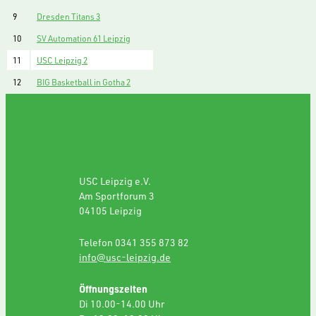
9
Dresden Titans 3
10
SV Automation 61 Leipzig
11
USC Leipzig 2
12
BIG Basketball in Gotha 2
GESCHÄFTSSTELLE
USC Leipzig e.V.
Am Sportforum 3
04105 Leipzig
Telefon 0341 355 873 82
info@usc-leipzig.de
Öffnungszeiten
Di 10.00-14.00 Uhr