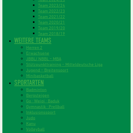
Team 2023/24
Team 2022/23
Team 2021/22
Team 2020/21
Team 2019/20
Team 2018/19
WEITERE TEAMS
Herren 2
Erwachsene
JBBL/ NBBL – MBA
Stützpunkttraining – Mitteldeutsche Liga
Jugend – Breitensport
Minibasketball
SPORTARTEN
Badminton
Bergsteigen
Go · Weiqi · Baduk
Gymnastik · Prellball
Inklusionssport
Judo
Kanu
Volleyball