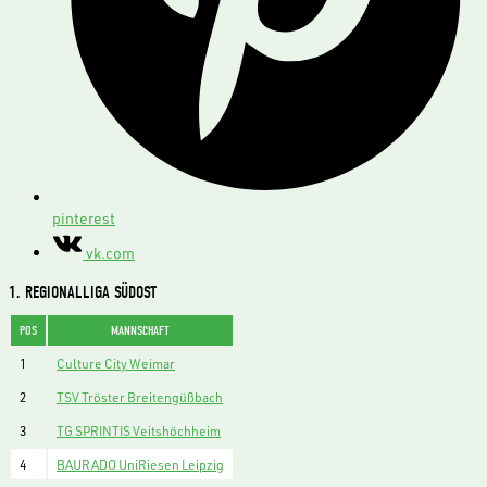
pinterest
vk.com
1. REGIONALLIGA SÜDOST
POS
MANNSCHAFT
1
Culture City Weimar
2
TSV Tröster Breitengüßbach
3
TG SPRINTIS Veitshöchheim
4
BAURADO UniRiesen Leipzig