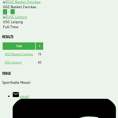
GGZ Basket Zwickau
73
-
65
USC Leipzig
Full Time
RESULTS
TEAM
T
GGZ Basket Zwickau
73
USC Leipzig
65
VENUE
Sporthalle Mosel
email