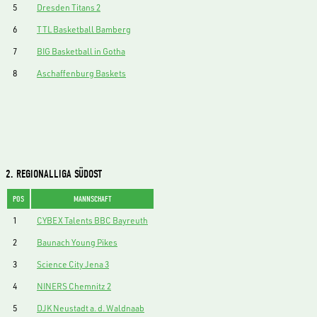
5
Dresden Titans 2
6
TTL Basketball Bamberg
7
BIG Basketball in Gotha
8
Aschaffenburg Baskets
2. REGIONALLIGA SÜDOST
POS
MANNSCHAFT
1
CYBEX Talents BBC Bayreuth
2
Baunach Young Pikes
3
Science City Jena 3
4
NINERS Chemnitz 2
5
DJK Neustadt a. d. Waldnaab