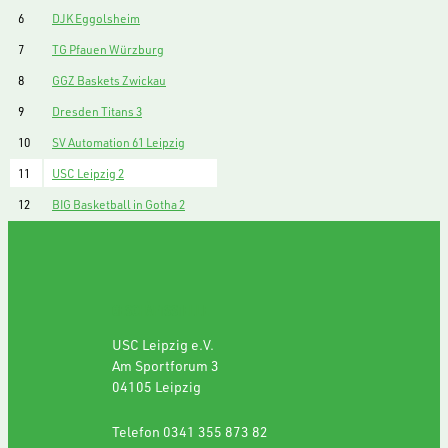
6
DJK Eggolsheim
7
TG Pfauen Würzburg
8
GGZ Baskets Zwickau
9
Dresden Titans 3
10
SV Automation 61 Leipzig
11
USC Leipzig 2
12
BIG Basketball in Gotha 2
GESCHÄFTSSTELLE
USC Leipzig e.V.
Am Sportforum 3
04105 Leipzig
Telefon 0341 355 873 82