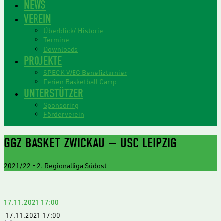
NEWS
VEREIN
Überblick/ Historie
Termine
Downloads
PROJEKTE
SPECK WEG Benefizturnier
Ferien Basketball Camp
UNTERSTÜTZER
Sponsoring
Förderverein
GGZ BASKET ZWICKAU — USC LEIPZIG
2021/22
-
2. Regionalliga Südost
17.11.2021
17:00
17.11.2021
17:00