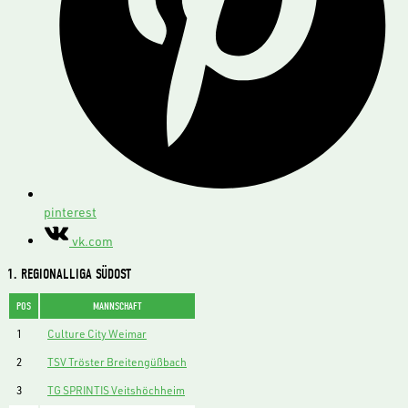
pinterest
vk.com
1. REGIONALLIGA SÜDOST
POS
MANNSCHAFT
1
Culture City Weimar
2
TSV Tröster Breitengüßbach
3
TG SPRINTIS Veitshöchheim