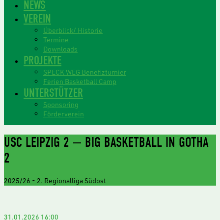
NEWS
VEREIN
Überblick/ Historie
Termine
Downloads
PROJEKTE
SPECK WEG Benefizturnier
Ferien Basketball Camp
UNTERSTÜTZER
Sponsoring
Förderverein
USC LEIPZIG 2 — BIG BASKETBALL IN GOTHA
2
2025/26
-
2. Regionalliga Südost
31.01.2026
16:00