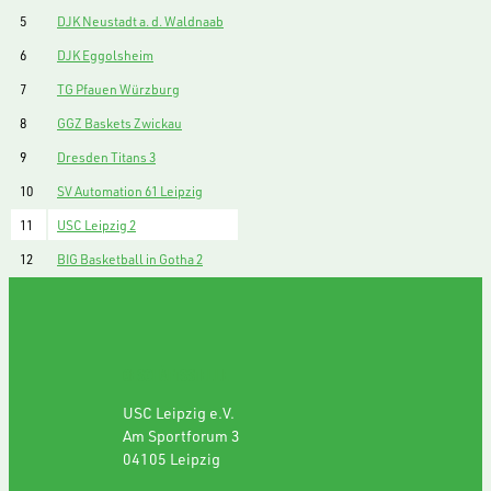
5
DJK Neustadt a. d. Waldnaab
6
DJK Eggolsheim
7
TG Pfauen Würzburg
8
GGZ Baskets Zwickau
9
Dresden Titans 3
10
SV Automation 61 Leipzig
11
USC Leipzig 2
12
BIG Basketball in Gotha 2
GESCHÄFTSSTELLE
USC Leipzig e.V.
Am Sportforum 3
04105 Leipzig