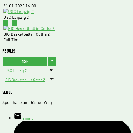
31.01.2026
16:00
USC Leipzig 2
91
-
77
BIG Basketball in Gotha 2
Full Time
RESULTS
TEAM
T
USC Leipzig 2
91
BIG Basketball in Gotha 2
77
VENUE
Sporthalle am Dösner Weg
email