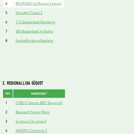
4
BAURADO UniRiesen Leipzig
5
Dresden Titans 2
6
TTL Basketball Bamberg
7
BIG Basketball in Gotha
8
Aschaffenburg Baskets
2. REGIONALLIGA SÜDOST
POS
MANNSCHAFT
1
CYBEX Talents BBC Bayreuth
2
Baunach Young Pikes
3
Science City Jena 3
4
NINERS Chemnitz 2