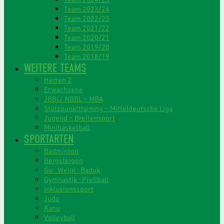
Team 2023/24
Team 2022/23
Team 2021/22
Team 2020/21
Team 2019/20
Team 2018/19
WEITERE TEAMS
Herren 2
Erwachsene
JBBL/ NBBL – MBA
Stützpunkttraining – Mitteldeutsche Liga
Jugend – Breitensport
Minibasketball
SPORTARTEN
Badminton
Bergsteigen
Go · Weiqi · Baduk
Gymnastik · Prellball
Inklusionssport
Judo
Kanu
Volleyball