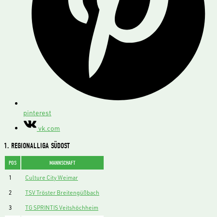
pinterest
vk.com
1. REGIONALLIGA SÜDOST
POS
MANNSCHAFT
1
Culture City Weimar
2
TSV Tröster Breitengüßbach
3
TG SPRINTIS Veitshöchheim