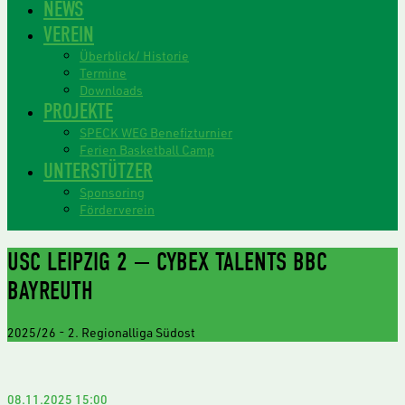
NEWS
VEREIN
Überblick/ Historie
Termine
Downloads
PROJEKTE
SPECK WEG Benefizturnier
Ferien Basketball Camp
UNTERSTÜTZER
Sponsoring
Förderverein
USC LEIPZIG 2 — CYBEX TALENTS BBC
BAYREUTH
2025/26
-
2. Regionalliga Südost
08.11.2025
15:00