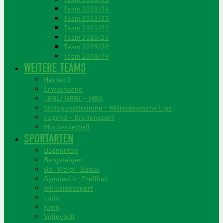
Team 2023/24
Team 2022/23
Team 2021/22
Team 2020/21
Team 2019/20
Team 2018/19
WEITERE TEAMS
Herren 2
Erwachsene
JBBL/ NBBL – MBA
Stützpunkttraining – Mitteldeutsche Liga
Jugend – Breitensport
Minibasketball
SPORTARTEN
Badminton
Bergsteigen
Go · Weiqi · Baduk
Gymnastik · Prellball
Inklusionssport
Judo
Kanu
Volleyball