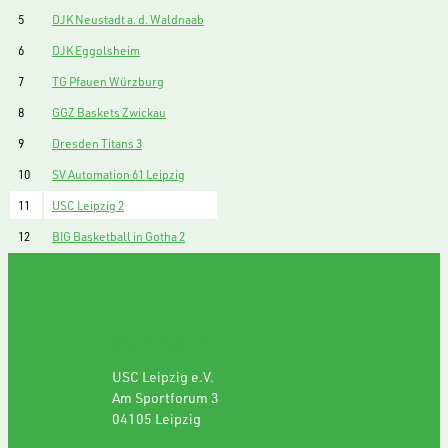
5
DJK Neustadt a. d. Waldnaab
6
DJK Eggolsheim
7
TG Pfauen Würzburg
8
GGZ Baskets Zwickau
9
Dresden Titans 3
10
SV Automation 61 Leipzig
11
USC Leipzig 2
12
BIG Basketball in Gotha 2
GESCHÄFTSSTELLE
USC Leipzig e.V.
Am Sportforum 3
04105 Leipzig