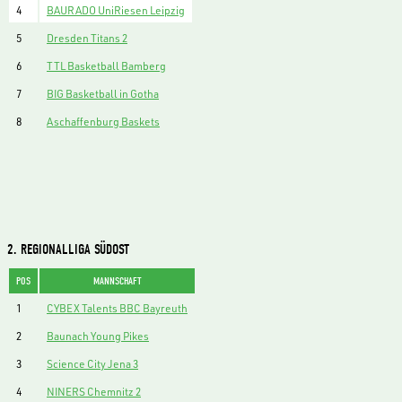
4
BAURADO UniRiesen Leipzig
5
Dresden Titans 2
6
TTL Basketball Bamberg
7
BIG Basketball in Gotha
8
Aschaffenburg Baskets
2. REGIONALLIGA SÜDOST
POS
MANNSCHAFT
1
CYBEX Talents BBC Bayreuth
2
Baunach Young Pikes
3
Science City Jena 3
4
NINERS Chemnitz 2