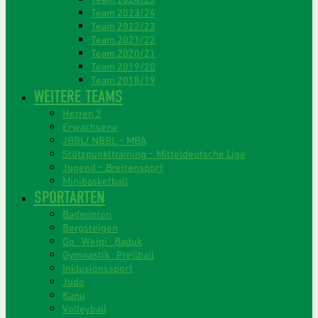
Team 2023/24
Team 2022/23
Team 2021/22
Team 2020/21
Team 2019/20
Team 2018/19
WEITERE TEAMS
Herren 2
Erwachsene
JBBL/ NBBL – MBA
Stützpunkttraining – Mitteldeutsche Liga
Jugend – Breitensport
Minibasketball
SPORTARTEN
Badminton
Bergsteigen
Go · Weiqi · Baduk
Gymnastik · Prellball
Inklusionssport
Judo
Kanu
Volleyball