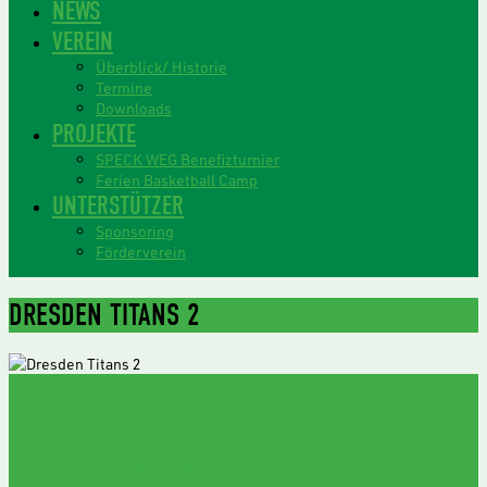
NEWS
VEREIN
Überblick/ Historie
Termine
Downloads
PROJEKTE
SPECK WEG Benefizturnier
Ferien Basketball Camp
UNTERSTÜTZER
Sponsoring
Förderverein
DRESDEN TITANS 2
GESCHÄFTSSTELLE