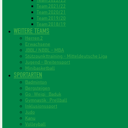
Team 2021/22
Team 2020/21
Team 2019/20
Team 2018/19
WEITERE TEAMS
Herren 2
Erwachsene
JBBL/ NBBL – MBA
Stützpunkttraining – Mitteldeutsche Liga
Jugend – Breitensport
Minibasketball
SPORTARTEN
Badminton
Bergsteigen
Go · Weiqi · Baduk
Gymnastik · Prellball
Inklusionssport
Judo
Kanu
Volleyball