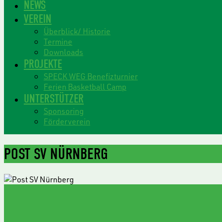
NEWS
VEREIN
Überblick/ Historie
Termine
Downloads
PROJEKTE
SPECK WEG Benefizturnier
Ferien Basketball Camp
UNTERSTÜTZER
Sponsoring
Förderverein
POST SV NÜRNBERG