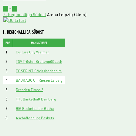
53
-
62
2. Regionalliga Südost
Arena Leipzig (klein)
1. REGIONALLIGA SÜDOST
POS
MANNSCHAFT
1
Culture City Weimar
2
TSV Tröster Breitengüßbach
3
TG SPRINTIS Veitshöchheim
4
BAURADO UniRiesen Leipzig
5
Dresden Titans 2
6
TTL Basketball Bamberg
7
BIG Basketball in Gotha
8
Aschaffenburg Baskets