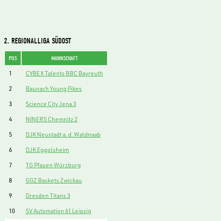
2. REGIONALLIGA SÜDOST
POS
MANNSCHAFT
1
CYBEX Talents BBC Bayreuth
2
Baunach Young Pikes
3
Science City Jena 3
4
NINERS Chemnitz 2
5
DJK Neustadt a. d. Waldnaab
6
DJK Eggolsheim
7
TG Pfauen Würzburg
8
GGZ Baskets Zwickau
9
Dresden Titans 3
10
SV Automation 61 Leipzig