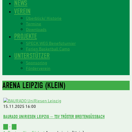
NEWS
VEREIN
Überblick/ Historie
Termine
Downloads
PROJEKTE
SPECK WEG Benefizturnier
Ferien Basketball Camp
UNTERSTÜTZER
Sponsoring
Förderverein
ARENA LEIPZIG (KLEIN)
15.11.2025
16:00
BAURADO UNIRIESEN LEIPZIG — TSV TRÖSTER BREITENGÜSSBACH
55
-
74