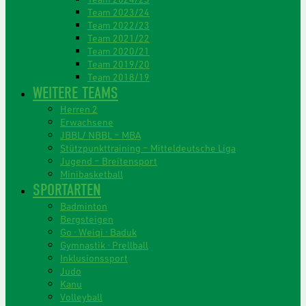
Team 2023/24
Team 2022/23
Team 2021/22
Team 2020/21
Team 2019/20
Team 2018/19
WEITERE TEAMS
Herren 2
Erwachsene
JBBL/ NBBL – MBA
Stützpunkttraining – Mitteldeutsche Liga
Jugend – Breitensport
Minibasketball
SPORTARTEN
Badminton
Bergsteigen
Go · Weiqi · Baduk
Gymnastik · Prellball
Inklusionssport
Judo
Kanu
Volleyball