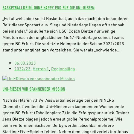
BASKETBALLKRIMI OHNE HAPPY END FÜR DIE UNI-RIESEN
„Es tut weh, aber so ist Basketball, auch das macht den besonderen
Reiz dieser Sportart aus. Sieg und Niederlage liegen oft sehr nah
beieinander.“ So äußerte sich USC-Coach Dietze nur wenige
Minuten nach der unglücklichen 66:67-Niederlage seines Teams
gegen BC Erfurt. Die vorletzte Heimpartie der Saison 2022/2023
stand unter ungünstigen Vorzeichen. Sie war als „schwierige…
06.03.2023
2022/23
,
Herren 1
,
Regionalliga
UNI-RIESEN VOR SPANNENDER MISSION
Nach der klaren 73:94-Auswärtsniederlage bei den NINERS
Chemnitz 2 wollen die Uni-Riesen am kommenden Wochenende
gegen BC Erfurt (Tabellenplatz 7) in die Erfolgsspur zurück. Trainer
Jens Dietze plagen jedoch erneut große Personalprobleme. Wie
beim verlorenen Sachsen-Derby werden absehbar mehrere
Starting-Five-Spieler fehlen. Neben dem langzeitverletzten Jonas