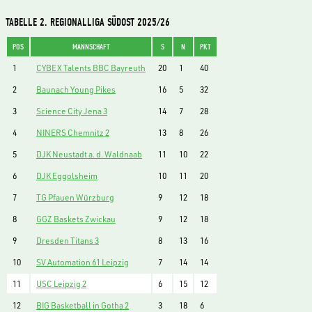
TABELLE 2. REGIONALLIGA SÜDOST 2025/26
POS
MANNSCHAFT
S
N
PKT
1
CYBEX Talents BBC Bayreuth
20
1
40
2
Baunach Young Pikes
16
5
32
3
Science City Jena 3
14
7
28
4
NINERS Chemnitz 2
13
8
26
5
DJK Neustadt a. d. Waldnaab
11
10
22
6
DJK Eggolsheim
10
11
20
7
TG Pfauen Würzburg
9
12
18
8
GGZ Baskets Zwickau
9
12
18
9
Dresden Titans 3
8
13
16
10
SV Automation 61 Leipzig
7
14
14
11
USC Leipzig 2
6
15
12
12
BIG Basketball in Gotha 2
3
18
6