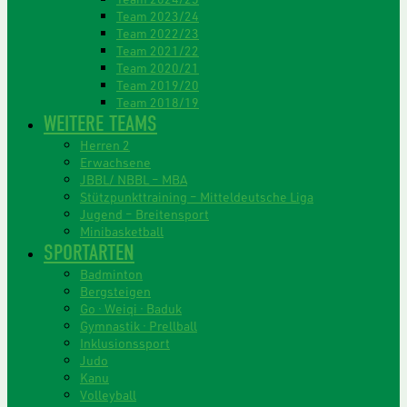
Team 2023/24
Team 2022/23
Team 2021/22
Team 2020/21
Team 2019/20
Team 2018/19
WEITERE TEAMS
Herren 2
Erwachsene
JBBL/ NBBL – MBA
Stützpunkttraining – Mitteldeutsche Liga
Jugend – Breitensport
Minibasketball
SPORTARTEN
Badminton
Bergsteigen
Go · Weiqi · Baduk
Gymnastik · Prellball
Inklusionssport
Judo
Kanu
Volleyball