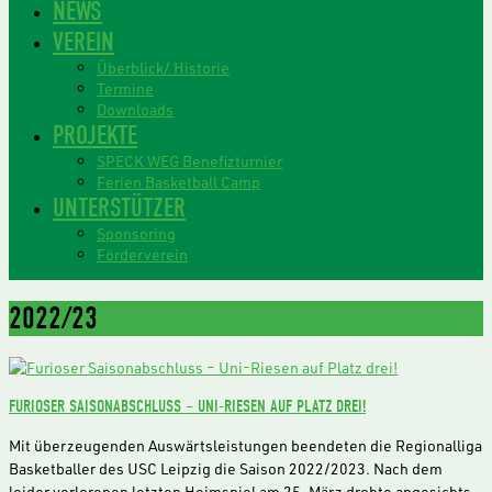
NEWS
VEREIN
Überblick/ Historie
Termine
Downloads
PROJEKTE
SPECK WEG Benefizturnier
Ferien Basketball Camp
UNTERSTÜTZER
Sponsoring
Förderverein
2022/23
FURIOSER SAISONABSCHLUSS – UNI-RIESEN AUF PLATZ DREI!
Mit überzeugenden Auswärtsleistungen beendeten die Regionalliga
Basketballer des USC Leipzig die Saison 2022/2023. Nach dem
leider verlorenen letzten Heimspiel am 25. März drohte angesichts