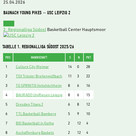
25.04.2026
BAUNACH YOUNG PIKES — USC LEIPZIG 2
15:00
2. Regionalliga Südost
Basketball Center Hauptsmoor
TABELLE 1. REGIONALLIGA SÜDOST 2025/26
POS
MANNSCHAFT
S
N
PKT
1
Culture City Weimar
14
0
28
2
TSV Tröster Breitengüßbach
11
3
22
3
TG SPRINTIS Veitshöchheim
8
6
16
4
BAURADO UniRiesen Leipzig
8
6
15
5
Dresden Titans 2
6
8
12
6
TTL Basketball Bamberg
5
9
10
7
BIG Basketball in Gotha
2
12
4
8
Aschaffenburg Baskets
2
12
4