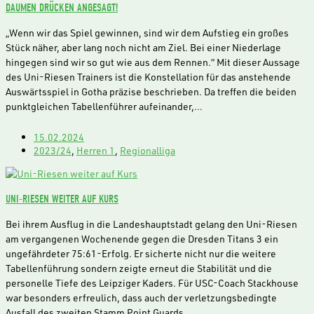
DAUMEN DRÜCKEN ANGESAGT!
„Wenn wir das Spiel gewinnen, sind wir dem Aufstieg ein großes
Stück näher, aber lang noch nicht am Ziel. Bei einer Niederlage
hingegen sind wir so gut wie aus dem Rennen.“ Mit dieser Aussage
des Uni-Riesen Trainers ist die Konstellation für das anstehende
Auswärtsspiel in Gotha präzise beschrieben. Da treffen die beiden
punktgleichen Tabellenführer aufeinander,…
15.02.2024
2023/24
,
Herren 1
,
Regionalliga
UNI-RIESEN WEITER AUF KURS
Bei ihrem Ausflug in die Landeshauptstadt gelang den Uni-Riesen
am vergangenen Wochenende gegen die Dresden Titans 3 ein
ungefährdeter 75:61-Erfolg. Er sicherte nicht nur die weitere
Tabellenführung sondern zeigte erneut die Stabilität und die
personelle Tiefe des Leipziger Kaders. Für USC-Coach Stackhouse
war besonders erfreulich, dass auch der verletzungsbedingte
Ausfall des zweiten Stamm Point Guards…