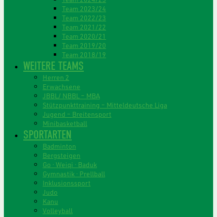
Team 2023/24
Team 2022/23
Team 2021/22
Team 2020/21
Team 2019/20
Team 2018/19
WEITERE TEAMS
Herren 2
Erwachsene
JBBL/ NBBL – MBA
Stützpunkttraining – Mitteldeutsche Liga
Jugend – Breitensport
Minibasketball
SPORTARTEN
Badminton
Bergsteigen
Go · Weiqi · Baduk
Gymnastik · Prellball
Inklusionssport
Judo
Kanu
Volleyball