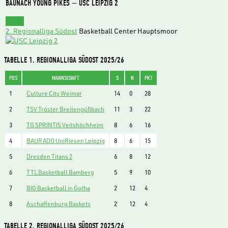
BAUNACH YOUNG PIKES — USC LEIPZIG 2
15:00
2. Regionalliga Südost
Basketball Center Hauptsmoor
TABELLE 1. REGIONALLIGA SÜDOST 2025/26
POS
MANNSCHAFT
S
N
PKT
1
Culture City Weimar
14
0
28
2
TSV Tröster Breitengüßbach
11
3
22
3
TG SPRINTIS Veitshöchheim
8
6
16
4
BAURADO UniRiesen Leipzig
8
6
15
5
Dresden Titans 2
6
8
12
6
TTL Basketball Bamberg
5
9
10
7
BIG Basketball in Gotha
2
12
4
8
Aschaffenburg Baskets
2
12
4
TABELLE 2. REGIONALLIGA SÜDOST 2025/26