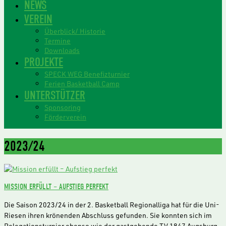
NEWS
VEREIN
Überblick/ Historie
Termine
Downloads
PROJEKTE
SPECK WEG Benefizturnier
Ferien Basketball Camp
UNTERSTÜTZER
Sponsoring
Förderverein
2023/24
MISSION ERFÜLLT – AUFSTIEG PERFEKT
Die Saison 2023/24 in der 2. Basketball Regionalliga hat für die Uni-
Riesen ihren krönenden Abschluss gefunden. Sie konnten sich im
Relegationsturnier ebenso wie der gastgebende TV 1847 Augsburg