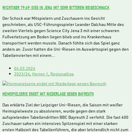
WICHTIGER 79:69-SIEG IN JENA MIT SEHR BITTEREM BEIGESCHMACK
Der Schock war Mitspielern und Zuschauern ins Gesicht
geschrieben, als USC-Führungsspieler Leander Dalchau Mitte des
zweiten Viertels gegen Science City Jena 3 mit einer schweren
Fußverletzung am Boden liegen blieb und ins Krankenhaus
transportiert werden musste. Danach fühlte sich das Spiel ganz
anders an. Zuvor hatten die Uni-Riesen im Auswärtsspiel gegen den
Tabellenvierten mit einem…
04.03.2024
2023/24
,
Herren 1
,
Regionalliga
HEIMSPIELSERIE ENDET MIT NIEDERLAGE GEGEN BAYREUTH
Das erklärte Ziel der Leipziger Uni-Riesen, die Saison mit weißer
Heimspielweste zu absolvieren, wurde gegen den stark
aufspielenden Tabellendritten BBC Bayreuth 2 verfehlt. Die fast 400
Zuschauer sahen ein intensives Spitzenspiel mit einer starken
ersten Halbzeit des Tabellenführers, die aber letztendlich nicht zum