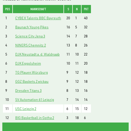
POS
MANNSCHAFT
S
N
PKT
1
CYBEX Talents BBC Bayreuth
20
1
40
2
Baunach Young Pikes
16
5
32
3
Science City Jena 3
14
7
28
4
NINERS Chemnitz 2
13
8
26
5
DJK Neustadt a. d. Waldnaab
11
10
22
6
DJK Eggolsheim
10
11
20
7
TG Pfauen Würzburg
9
12
18
8
GGZ Baskets Zwickau
9
12
18
9
Dresden Titans 3
8
13
16
10
SV Automation 61 Leipzig
7
14
14
11
USC Leipzig 2
6
15
12
12
BIG Basketball in Gotha 2
3
18
6