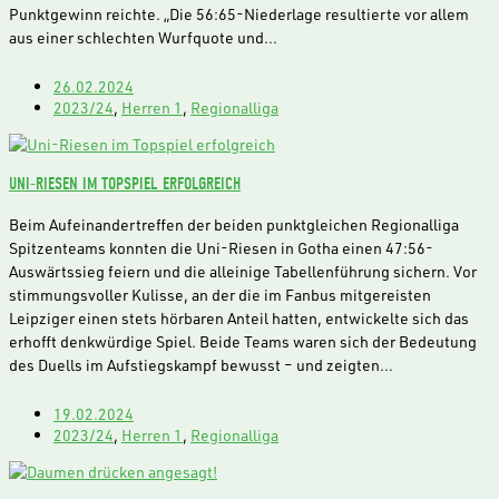
Punktgewinn reichte. „Die 56:65-Niederlage resultierte vor allem
aus einer schlechten Wurfquote und…
26.02.2024
2023/24
,
Herren 1
,
Regionalliga
UNI-RIESEN IM TOPSPIEL ERFOLGREICH
Beim Aufeinandertreffen der beiden punktgleichen Regionalliga
Spitzenteams konnten die Uni-Riesen in Gotha einen 47:56-
Auswärtssieg feiern und die alleinige Tabellenführung sichern. Vor
stimmungsvoller Kulisse, an der die im Fanbus mitgereisten
Leipziger einen stets hörbaren Anteil hatten, entwickelte sich das
erhofft denkwürdige Spiel. Beide Teams waren sich der Bedeutung
des Duells im Aufstiegskampf bewusst – und zeigten…
19.02.2024
2023/24
,
Herren 1
,
Regionalliga