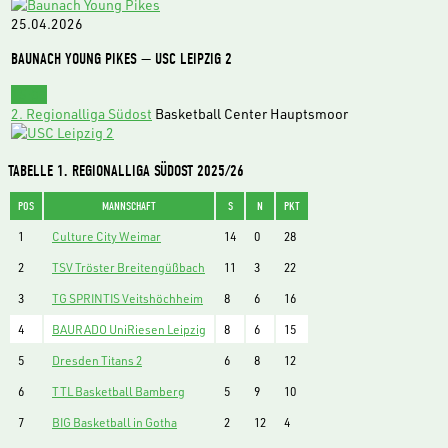
25.04.2026
BAUNACH YOUNG PIKES — USC LEIPZIG 2
15:00
2. Regionalliga Südost
Basketball Center Hauptsmoor
TABELLE 1. REGIONALLIGA SÜDOST 2025/26
POS
MANNSCHAFT
S
N
PKT
1
Culture City Weimar
14
0
28
2
TSV Tröster Breitengüßbach
11
3
22
3
TG SPRINTIS Veitshöchheim
8
6
16
4
BAURADO UniRiesen Leipzig
8
6
15
5
Dresden Titans 2
6
8
12
6
TTL Basketball Bamberg
5
9
10
7
BIG Basketball in Gotha
2
12
4