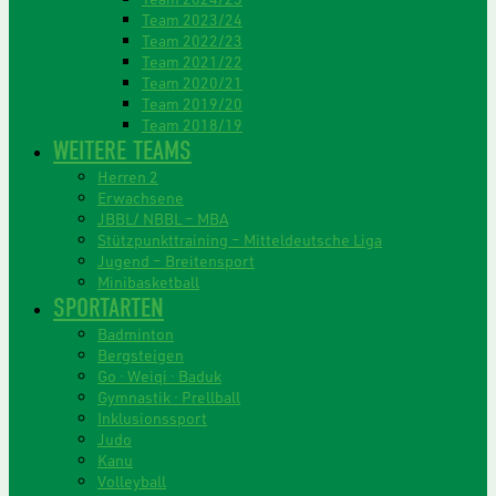
Team 2023/24
Team 2022/23
Team 2021/22
Team 2020/21
Team 2019/20
Team 2018/19
WEITERE TEAMS
Herren 2
Erwachsene
JBBL/ NBBL – MBA
Stützpunkttraining – Mitteldeutsche Liga
Jugend – Breitensport
Minibasketball
SPORTARTEN
Badminton
Bergsteigen
Go · Weiqi · Baduk
Gymnastik · Prellball
Inklusionssport
Judo
Kanu
Volleyball