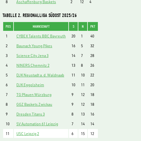
8
Aschaffenburg Baskets
2
12
4
TABELLE 2. REGIONALLIGA SÜDOST 2025/26
POS
MANNSCHAFT
S
N
PKT
1
CYBEX Talents BBC Bayreuth
20
1
40
2
Baunach Young Pikes
16
5
32
3
Science City Jena 3
14
7
28
4
NINERS Chemnitz 2
13
8
26
5
DJK Neustadt a. d. Waldnaab
11
10
22
6
DJK Eggolsheim
10
11
20
7
TG Pfauen Würzburg
9
12
18
8
GGZ Baskets Zwickau
9
12
18
9
Dresden Titans 3
8
13
16
10
SV Automation 61 Leipzig
7
14
14
11
USC Leipzig 2
6
15
12