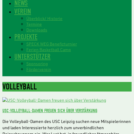
NEWS
VEREIN
Überblick/ Historie
Termine
Downloads
PROJEKTE
SPECK WEG Benefizturnier
Ferien Basketball Camp
UNTERSTÜTZER
Sponsoring
Förderverein
VOLLEYBALL
USC-VOLLEYBALL-DAMEN FREUEN SICH ÜBER VERSTÄRKUNG
Die Volleyball-Damen des USC Leipzig suchen neue Mitspielerinnen
und laden Interessierte herzlich zum unverbindlichen
Reinschnuppern ein. Wer Lust hat, in freundlicher Atmosphäre