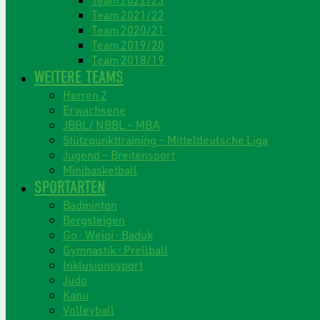
Team 2021/22
Team 2020/21
Team 2019/20
Team 2018/19
WEITERE TEAMS
Herren 2
Erwachsene
JBBL/ NBBL – MBA
Stützpunkttraining – Mitteldeutsche Liga
Jugend – Breitensport
Minibasketball
SPORTARTEN
Badminton
Bergsteigen
Go · Weiqi · Baduk
Gymnastik · Prellball
Inklusionssport
Judo
Kanu
Volleyball