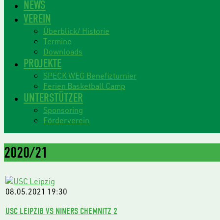
NEWS
VEREIN
Überblick/ Historie
Termine
Downloads
PROJEKTE
SPECK WEG Benefizturnier
Ferien Basketball Camp
UNTERSTÜTZER
Sponsoring
Förderverein
2020/21
08.05.2021
19:30
USC LEIPZIG VS NINERS CHEMNITZ 2