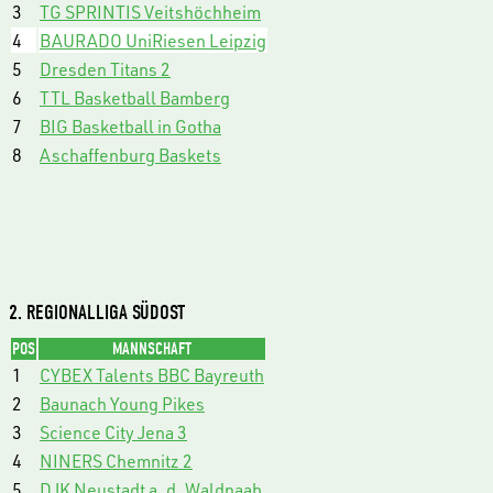
3
TG SPRINTIS Veitshöchheim
4
BAURADO UniRiesen Leipzig
5
Dresden Titans 2
6
TTL Basketball Bamberg
7
BIG Basketball in Gotha
8
Aschaffenburg Baskets
2. REGIONALLIGA SÜDOST
POS
MANNSCHAFT
1
CYBEX Talents BBC Bayreuth
2
Baunach Young Pikes
3
Science City Jena 3
4
NINERS Chemnitz 2
5
DJK Neustadt a. d. Waldnaab