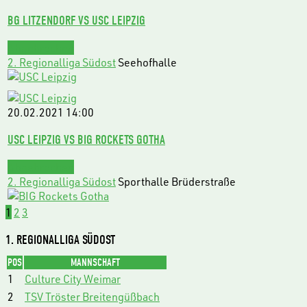
BG LITZENDORF VS USC LEIPZIG
Abgebrochen
2. Regionalliga Südost
Seehofhalle
20.02.2021
14:00
USC LEIPZIG VS BIG ROCKETS GOTHA
Abgebrochen
2. Regionalliga Südost
Sporthalle Brüderstraße
1
2
3
1. REGIONALLIGA SÜDOST
POS
MANNSCHAFT
1
Culture City Weimar
2
TSV Tröster Breitengüßbach